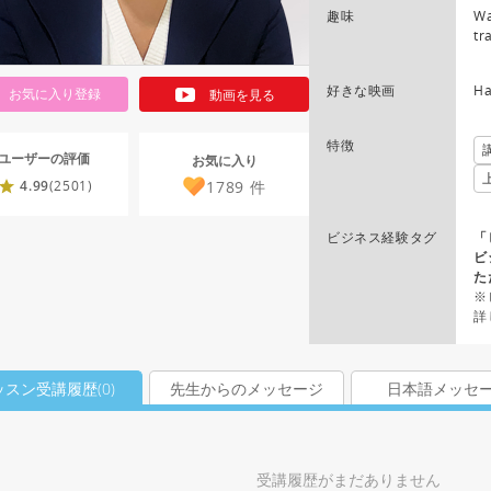
趣味
Wa
tr
好きな映画
Ha
お気に入り登録
動画を見る
特徴
ユーザーの評価
お気に入り
1789
件
4.99
(2501)
ビジネス経験タグ
「
ビ
た
※
詳
ッスン受講履歴(
0
)
先生からのメッセージ
日本語メッセ
受講履歴がまだありません