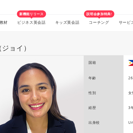
新機能リリース
説明会参加特典!
教材
ビジネス英会話
キッズ英会話
コーチング
サービ
y（ジョイ）
国籍
年齢
26
性別
女
経歴
3
出身校
Un