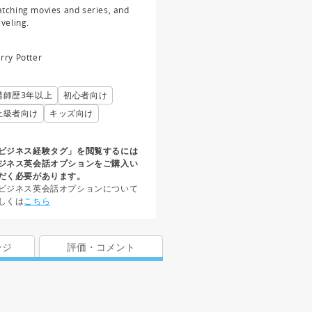
tching movies and series, and
aveling.
rry Potter
講師歴3年以上
初心者向け
上級者向け
キッズ向け
ビジネス経験タグ」を閲覧するには
ジネス英会話オプションをご購入い
だく必要があります。
ビジネス英会話オプションについて
しくは
こちら
ージ
評価・コメント