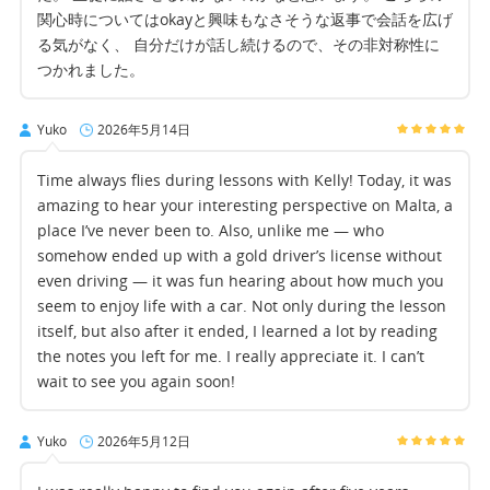
関心時についてはokayと興味もなさそうな返事で会話を広げ
る気がなく、 自分だけが話し続けるので、その非対称性に
つかれました。
Yuko
2026年5月14日
Time always flies during lessons with Kelly! Today, it was
amazing to hear your interesting perspective on Malta, a
place I’ve never been to. Also, unlike me — who
somehow ended up with a gold driver’s license without
even driving — it was fun hearing about how much you
seem to enjoy life with a car. Not only during the lesson
itself, but also after it ended, I learned a lot by reading
the notes you left for me. I really appreciate it. I can’t
wait to see you again soon!
Yuko
2026年5月12日