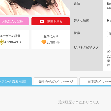
趣味
Re
an
好きな映画
Ha
お気に入り登録
動画を見る
特徴
ユーザーの評価
お気に入り
2780
件
4.99
(6495)
ビジネス経験タグ
「
ビ
た
※
詳
ッスン受講履歴(
0
)
先生からのメッセージ
日本語メッセ
受講履歴がまだありません