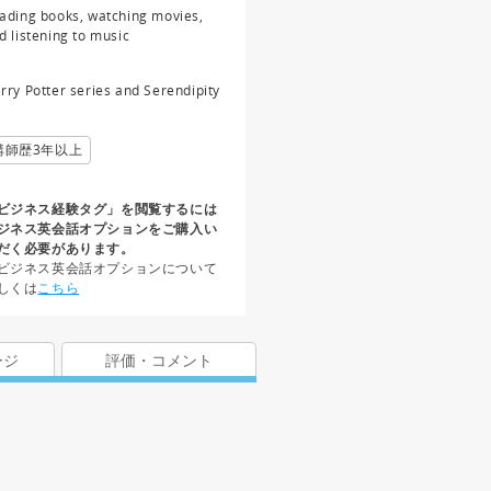
ading books, watching movies,
d listening to music
rry Potter series and Serendipity
講師歴3年以上
ビジネス経験タグ」を閲覧するには
ジネス英会話オプションをご購入い
だく必要があります。
ビジネス英会話オプションについて
しくは
こちら
ージ
評価・コメント