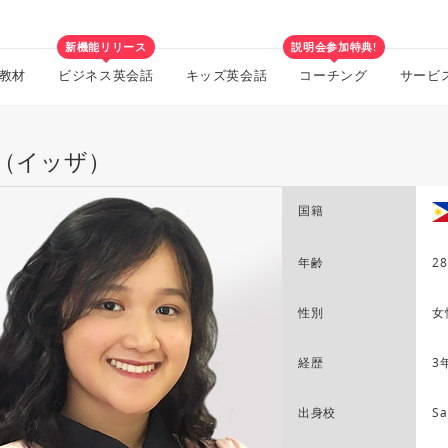
新機能リリース
説明会参加特典!
教材
ビジネス英会話
キッズ英会話
コーチング
サービ
za（イッザ）
国籍
年齢
28
性別
女
経歴
3
出身校
Sa