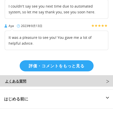
I couldn't say see you next time due to automated
system, so let me say thank you, see you soon here.
Aya
2023年9月13日
It was a pleasure to see you! You gave me a lot of
helpful advice.
評価・コメントをもっと見る
よくある質問
はじめる前に