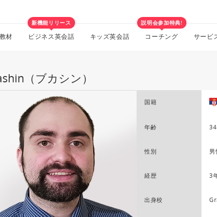
新機能リリース
説明会参加特典!
教材
ビジネス英会話
キッズ英会話
コーチング
サービ
kashin（ブカシン）
国籍
年齢
34
性別
男
経歴
3
出身校
Gr