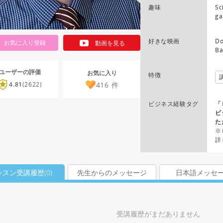
趣味
Sc
ga
好きな映画
Do
お気に入り登録
動画を見る
Ba
ユーザーの評価
お気に入り
特徴
416
件
4.81
(2622)
ビジネス経験タグ
「
ビ
た
※
詳
ッスン受講履歴(
0
)
先生からのメッセージ
日本語メッセ
受講履歴がまだありません