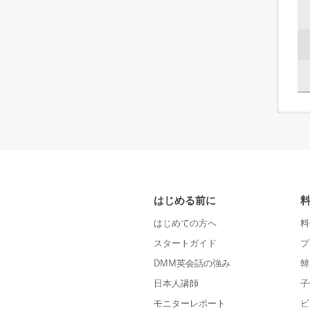
はじめる前に
はじめての方へ
料
スタートガイド
プ
DMM英会話の強み
韓
日本人講師
子
モニターレポート
ビ