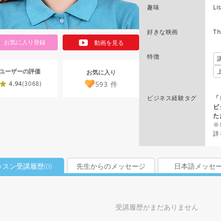
趣味
Li
好きな映画
Th
お気に入り登録
動画を見る
特徴
ユーザーの評価
お気に入り
593
件
4.94
(3068)
ビジネス経験タグ
「
ビ
た
※
詳
ッスン受講履歴(
0
)
先生からのメッセージ
日本語メッセ
受講履歴がまだありません