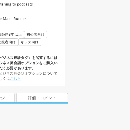
stening to podcasts
e Maze Runner
講師歴3年以上
初心者向け
上級者向け
キッズ向け
ビジネス経験タグ」を閲覧するには
ジネス英会話オプションをご購入い
だく必要があります。
ビジネス英会話オプションについて
しくは
こちら
ージ
評価・コメント