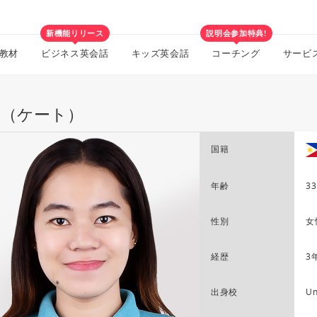
新機能リリース
説明会参加特典!
教材
ビジネス英会話
キッズ英会話
コーチング
サービ
te（ケート）
国籍
年齢
33
性別
女
経歴
3
出身校
Un