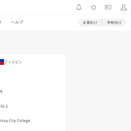
ス
ヘルプ
企業向け
学校向け
フィリピン
性
年以上
lisay City College