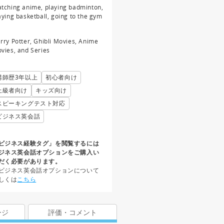
tching anime, playing badminton,
aying basketball, going to the gym
rry Potter, Ghibli Movies, Anime
vies, and Series
講師歴3年以上
初心者向け
上級者向け
キッズ向け
スピーキングテスト対応
ビジネス英会話
ビジネス経験タグ」を閲覧するには
ジネス英会話オプションをご購入い
だく必要があります。
ビジネス英会話オプションについて
しくは
こちら
ージ
評価・コメント