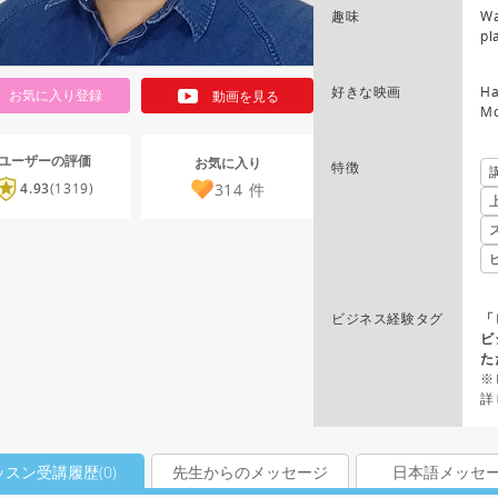
趣味
Wa
pl
好きな映画
Ha
お気に入り登録
動画を見る
Mo
ユーザーの評価
お気に入り
特徴
314
件
4.93
(1319)
ビジネス経験タグ
「
ビ
た
※
詳
ッスン受講履歴(
0
)
先生からのメッセージ
日本語メッセ