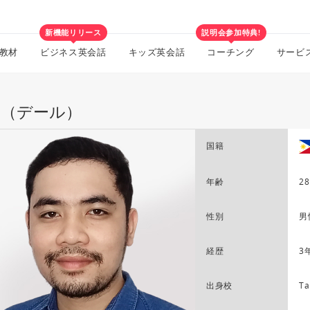
新機能リリース
説明会参加特典!
教材
ビジネス英会話
キッズ英会話
コーチング
サービ
le（デール）
国籍
年齢
28
性別
男
経歴
3
出身校
Ta