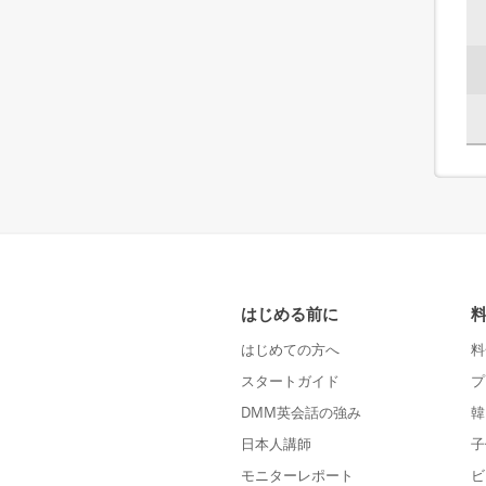
はじめる前に
はじめての方へ
料
スタートガイド
プ
DMM英会話の強み
韓
日本人講師
子
モニターレポート
ビ