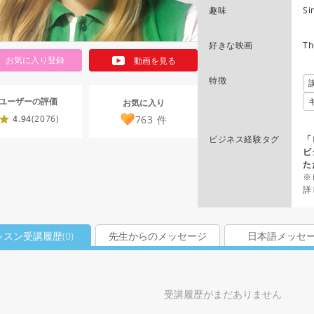
趣味
Si
好きな映画
Th
お気に入り登録
動画を見る
特徴
ユーザーの評価
お気に入り
763
件
4.94
(2076)
ビジネス経験タグ
「
ビ
た
※
詳
ッスン受講履歴(
0
)
先生からのメッセージ
日本語メッセ
受講履歴がまだありません