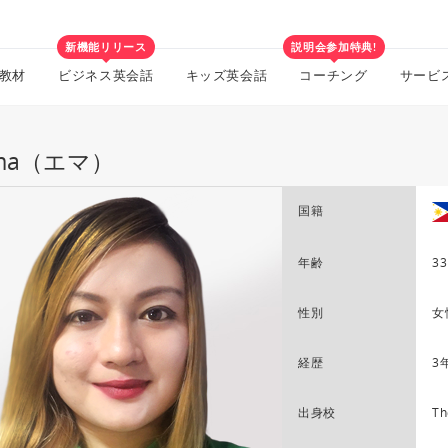
新機能リリース
説明会参加特典!
教材
ビジネス英会話
キッズ英会話
コーチング
サービ
ma（エマ）
国籍
年齢
33
性別
女
経歴
3
出身校
Th