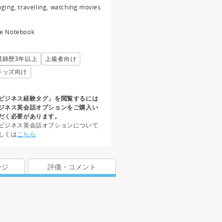
nging, travelling, watching movies
e Notebook
講師歴3年以上
上級者向け
キッズ向け
ビジネス経験タグ」を閲覧するには
ジネス英会話オプションをご購入い
だく必要があります。
ビジネス英会話オプションについて
しくは
こちら
ージ
評価・コメント