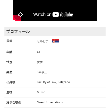
プロフィール
国籍
セルビア
年齢
41
性別
女性
経歴
3年以上
出身校
Faculty of Law, Belgrade
趣味
Music
好きな映画
Great Expectations