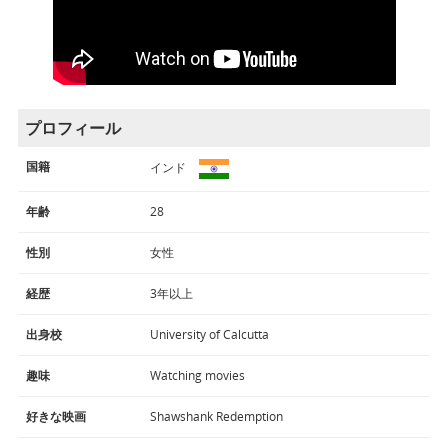
プロフィール
国籍
インド
年齢
28
性別
女性
経歴
3年以上
出身校
University of Calcutta
趣味
Watching movies
好きな映画
Shawshank Redemption