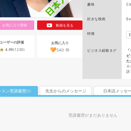
趣味
Co
好きな映画
Ev
お気に入り登録
動画を見る
特徴
ユーザーの評価
お気に入り
540
件
4.99
(1230)
ビジネス経験タグ
「
ビ
た
※
詳
ッスン受講履歴(
0
)
先生からのメッセージ
日本語メッセ
受講履歴がまだありません