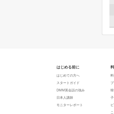
はじめる前に
はじめての方へ
料
スタートガイド
プ
DMM英会話の強み
韓
日本人講師
子
モニターレポート
ビ
こ