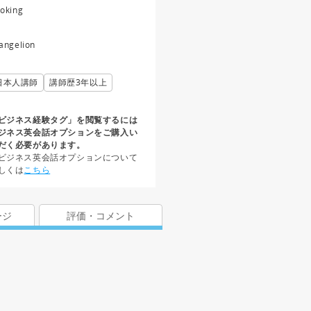
oking
angelion
日本人講師
講師歴3年以上
ビジネス経験タグ」を閲覧するには
ジネス英会話オプションをご購入い
だく必要があります。
ビジネス英会話オプションについて
しくは
こちら
ージ
評価・コメント