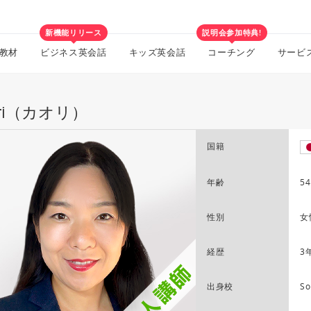
新機能リリース
説明会参加特典!
教材
ビジネス英会話
キッズ英会話
コーチング
サービ
ori（カオリ）
国籍
年齢
54
性別
女
経歴
3
出身校
So