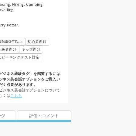
ading, Hiking, Camping,
avelling
rry Potter
講師歴3年以上
初心者向け
上級者向け
キッズ向け
スピーキングテスト対応
ビジネス経験タグ」を閲覧するには
ジネス英会話オプションをご購入い
だく必要があります。
ビジネス英会話オプションについて
しくは
こちら
ージ
評価・コメント