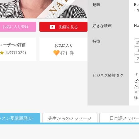
趣味
Re
Tr
好きな映画
Ha
お気に入り登録
動画を見る
特徴
ユーザーの評価
お気に入り
471
件
4.97
(1029)
ビジネス経験タグ
「
ビ
た
※
詳
ッスン受講履歴(
0
)
先生からのメッセージ
日本語メッセ