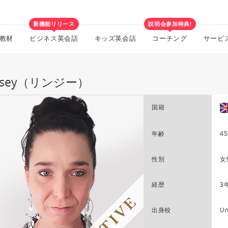
新機能リリース
説明会参加特典!
教材
ビジネス英会話
キッズ英会話
コーチング
サービ
ndsey（リンジー）
国籍
年齢
45
性別
女
経歴
3
出身校
Un