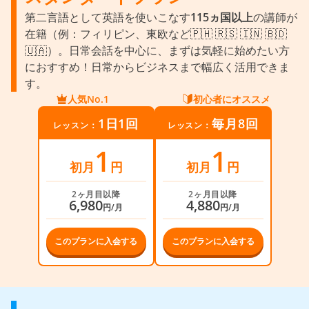
第二言語として英語を使いこなす
115ヵ国以上
の講師が
在籍（例：フィリピン、東欧など🇵🇭 🇷🇸 🇮🇳 🇧🇩
🇺🇦）。日常会話を中心に、まずは気軽に始めたい方
におすすめ！日常からビジネスまで幅広く活用できま
す。
人気No.1
初心者にオススメ
1日1回
毎月8回
レッスン：
レッスン：
1
1
初月
円
初月
円
2ヶ月目以降
2ヶ月目以降
6,980
4,880
円/月
円/月
このプランに入会する
このプランに入会する