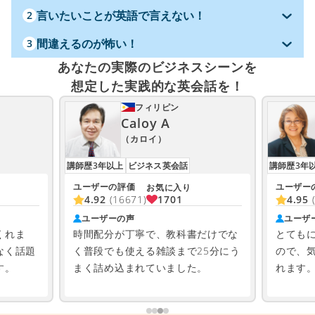
言いたいことが英語で言えない！
2
間違えるのが怖い！
3
あなたの実際のビジネスシーンを
想定した実践的な英会話を！
フィリピン
Caloy A
（カロイ）
講師歴3年以上
ビジネス英会話
講師歴3年
ユーザーの評価
ユーザー
お気に入り
1701
4.92
(16671)
4.95
ユーザーの声
ユーザ
くれま
時間配分が丁寧で、教科書だけでな
とても
なく話題
く普段でも使える雑談まで25分にう
ので、
す。
まく詰め込まれていました。
れます