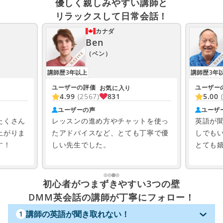
優しく親しみやすい講師と
リラックスして日常会話！
カナダ
Ben
（ベン）
講師歴3年以上
講師歴3年
ユーザーの評価
ユーザー
お気に入り
831
4.99
(2567)
5.00
ユーザーの声
ユーザ
たくさん
レッスンの進め方やチャットを使っ
英語が
上がりま
たアドバイスなど、とても丁寧で優
しでも
す！
しい先生でした。
とても
初心者がつまずきやすい3つの壁
DMM英会話の講師が丁寧にフォロー！
講師の英語が聞き取れない！
1