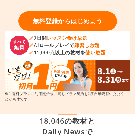
無料登録からはじめよう
7日間
レッスン受け放題
すべて
AIロールプレイで
練習し放題
無料
15,000点以上の教材を
使い放題
※1 有料プランご利用開始後、同じプラン契約を2度自動更新いただくこ
とが条件です
18,046の教材と
Daily Newsで