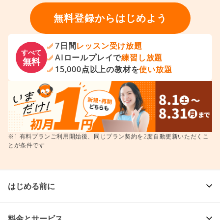
無料登録からはじめよう
7日間
レッスン受け放題
すべて
AIロールプレイで
練習し放題
無料
15,000点以上の教材を
使い放題
※1 有料プランご利用開始後、同じプラン契約を2度自動更新いただくこ
とが条件です
はじめる前に
料金とサービス