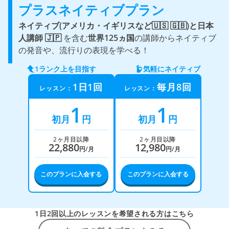
プラスネイティブプラン
ネイティブ(アメリカ・イギリスなど🇺🇸 🇬🇧)と
日本
人講師 🇯🇵
を含む
世界125ヵ国
の講師からネイティブ
の発音や、流行りの表現を学べる！
1ランク上を目指す
気軽にネイティブ
1日1回
毎月8回
レッスン：
レッスン：
1
1
初月
円
初月
円
2ヶ月目以降
2ヶ月目以降
22,880
12,980
円/月
円/月
このプランに入会する
このプランに入会する
1日2回以上のレッスンを希望される方はこちら