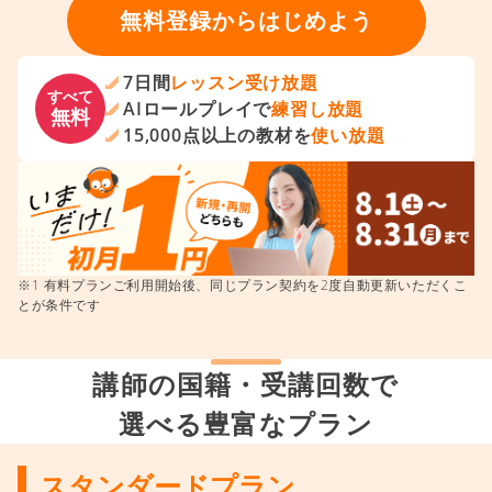
無料登録からはじめよう
7日間
レッスン受け放題
すべて
AIロールプレイで
練習し放題
無料
15,000点以上の教材を
使い放題
※1 有料プランご利用開始後、同じプラン契約を2度自動更新いただくこ
とが条件です
講師の国籍・受講回数で
選べる豊富なプラン
スタンダードプラン