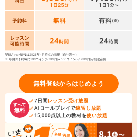
記載された情報は2025年4月時点の情報（自社調べ）
※ 毎回の予約毎に100コイン(≒200円)～500コイン(≒1,000円)が別途必要
無料登録からはじめよう
7日間
レッスン受け放題
すべて
AIロールプレイで
練習し放題
無料
15,000点以上の教材を
使い放題