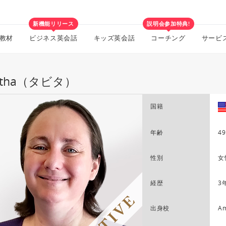
新機能リリース
説明会参加特典!
教材
ビジネス英会話
キッズ英会話
コーチング
サービ
bitha（タビタ）
国籍
年齢
49
性別
女
経歴
3
出身校
Am