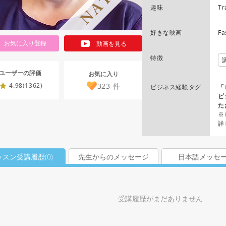
趣味
Tr
好きな映画
Fa
お気に入り登録
動画を見る
特徴
ユーザーの評価
お気に入り
323
件
4.98
(1362)
ビジネス経験タグ
「
ビ
た
※
詳
ッスン受講履歴(
0
)
先生からのメッセージ
日本語メッセ
受講履歴がまだありません