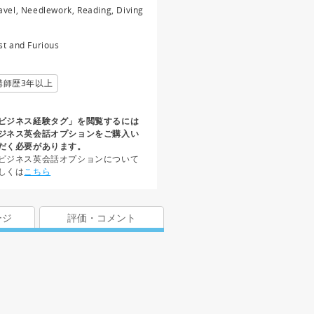
avel, Needlework, Reading, Diving
st and Furious
講師歴3年以上
ビジネス経験タグ」を閲覧するには
ジネス英会話オプションをご購入い
だく必要があります。
ビジネス英会話オプションについて
しくは
こちら
ージ
評価・コメント