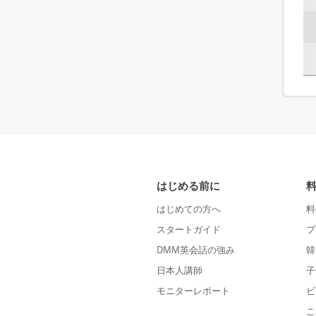
はじめる前に
はじめての方へ
料
スタートガイド
プ
DMM英会話の強み
韓
日本人講師
子
モニターレポート
ビ
こ