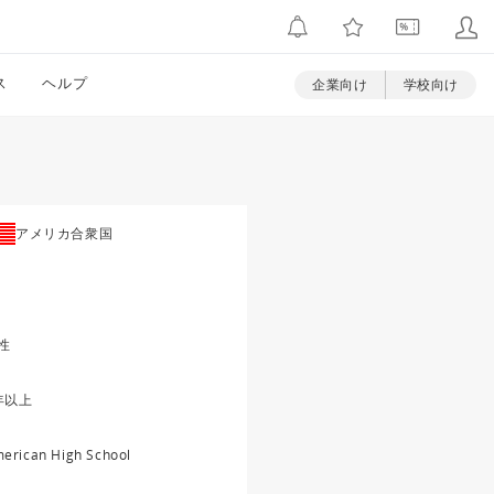
ス
ヘルプ
企業向け
学校向け
アメリカ合衆国
性
年以上
erican High School