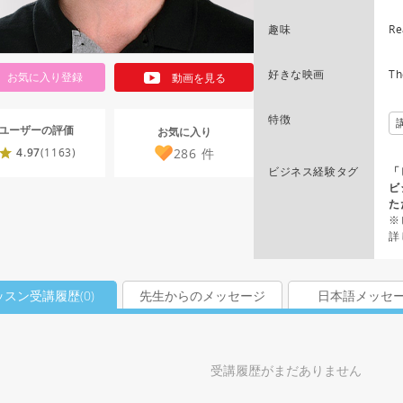
趣味
Re
好きな映画
Th
お気に入り登録
動画を見る
特徴
ユーザーの評価
お気に入り
286
件
4.97
(1163)
ビジネス経験タグ
「
ビ
た
※
詳
ッスン受講履歴(
0
)
先生からのメッセージ
日本語メッセ
受講履歴がまだありません