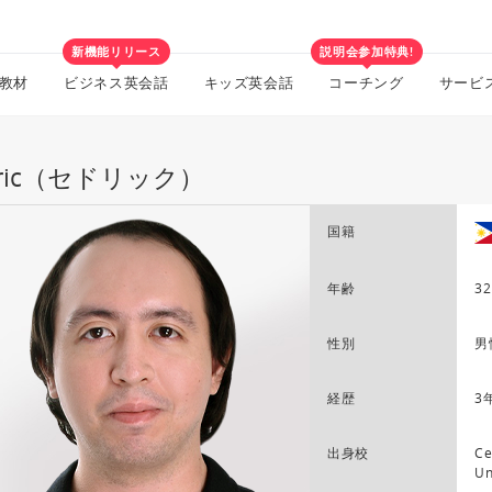
新機能リリース
説明会参加特典!
教材
ビジネス英会話
キッズ英会話
コーチング
サービ
dric（セドリック）
国籍
年齢
32
性別
男
経歴
3
出身校
Ce
Un