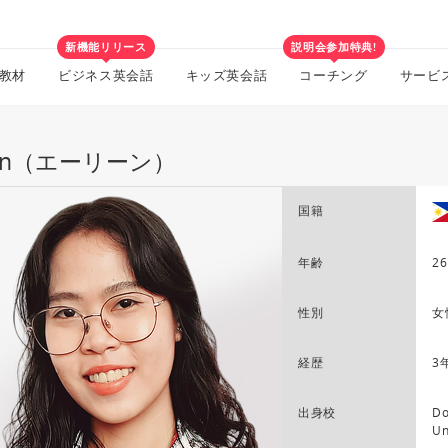
新機能リリース
説明会参加特典!
教材
ビジネス英会話
キッズ英会話
コーチング
サービ
lein（エーリーン）
国籍
年齢
26
性別
女
経歴
3
出身校
Do
Un