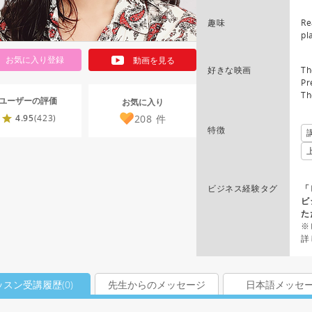
趣味
Re
pl
お気に入り登録
動画を見る
好きな映画
Th
Pr
Th
ユーザーの評価
お気に入り
208
件
4.95
(423)
特徴
ビジネス経験タグ
「
ビ
た
※
詳
ッスン受講履歴(
0
)
先生からのメッセージ
日本語メッセ