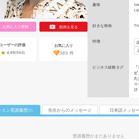
趣味
sw
ca
好きな映画
Th
お気に入り登録
動画を見る
特徴
ユーザーの評価
お気に入り
389
件
4.99
(964)
ビジネス経験タグ
「
ビ
た
※
詳
ッスン受講履歴(
0
)
先生からのメッセージ
日本語メッセ
受講履歴がまだありません