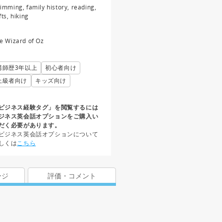
imming, family history, reading,
fts, hiking
e Wizard of Oz
講師歴3年以上
初心者向け
上級者向け
キッズ向け
ビジネス経験タグ」を閲覧するには
ジネス英会話オプションをご購入い
だく必要があります。
ビジネス英会話オプションについて
しくは
こちら
ージ
評価・コメント