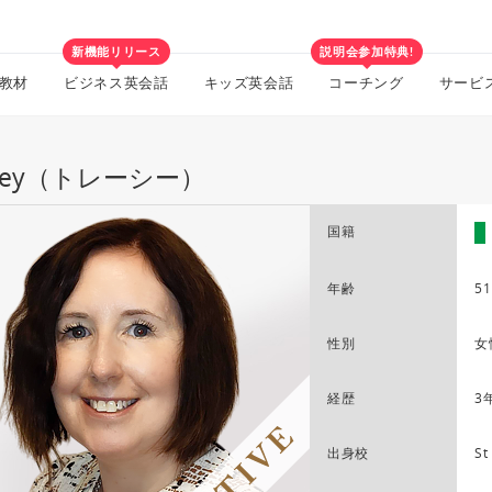
新機能リリース
説明会参加特典!
教材
ビジネス英会話
キッズ英会話
コーチング
サービ
acey（トレーシー）
国籍
年齢
51
性別
女
経歴
3
出身校
St