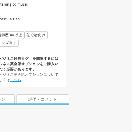
stening to music
rest Fairies
講師歴3年以上
初心者向け
キッズ向け
ビジネス経験タグ」を閲覧するには
ジネス英会話オプションをご購入い
だく必要があります。
ビジネス英会話オプションについて
しくは
こちら
ージ
評価・コメント