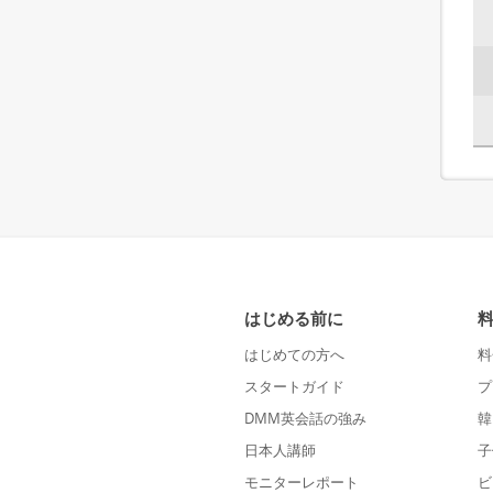
はじめる前に
はじめての方へ
料
スタートガイド
プ
DMM英会話の強み
韓
日本人講師
子
モニターレポート
ビ