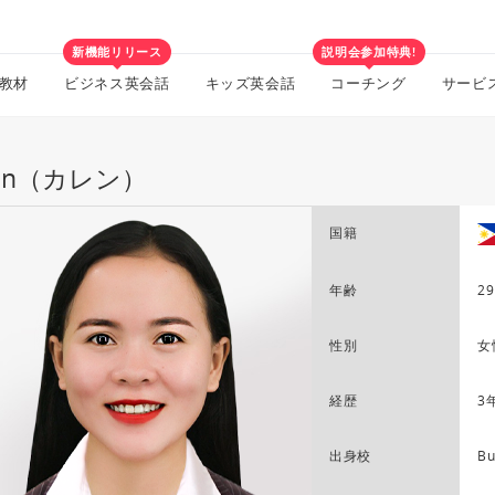
新機能リリース
説明会参加特典!
教材
ビジネス英会話
キッズ英会話
コーチング
サービ
ren（カレン）
国籍
年齢
29
性別
女
経歴
3
出身校
Bu