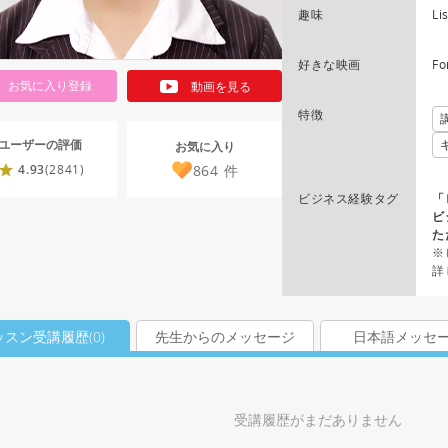
趣味
Li
好きな映画
Fo
お気に入り登録
動画を見る
特徴
ユーザーの評価
お気に入り
864
件
4.93
(2841)
ビジネス経験タグ
「
ビ
た
※
詳
ッスン受講履歴(
0
)
先生からのメッセージ
日本語メッセ
受講履歴がまだありません