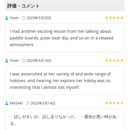
評価・コメント
Yoshi
2023年5月20日
I had another exciting lesson from her talking about
paddle boards, polar bear dip, and so on in a relaxed
atmosphere.
Yoshi
2023年3月14日
I was astonished at her variety of and wide range of
hobbies, and hearing her explore her hobby was so
interesting that I almost lost myself.
MASAKI
2023年3月14日
・話しやすいが、話し足りなかった。 ・通信が悪い時があ
る。