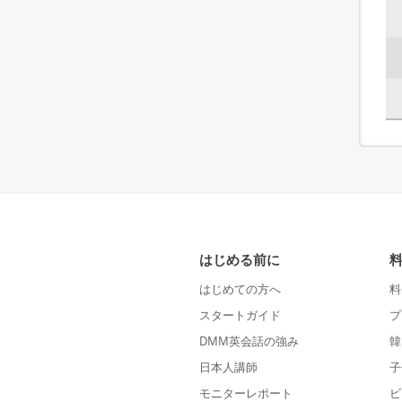
はじめる前に
はじめての方へ
料
スタートガイド
プ
DMM英会話の強み
韓
日本人講師
子
モニターレポート
ビ