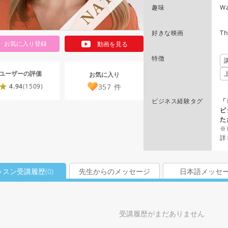
趣味
Wa
好きな映画
Th
お気に入り登録
動画を見る
特徴
ユーザーの評価
お気に入り
357
件
4.94
(1509)
ビジネス経験タグ
「
ビ
た
※
詳
ッスン受講履歴(
0
)
先生からのメッセージ
日本語メッセ
受講履歴がまだありません