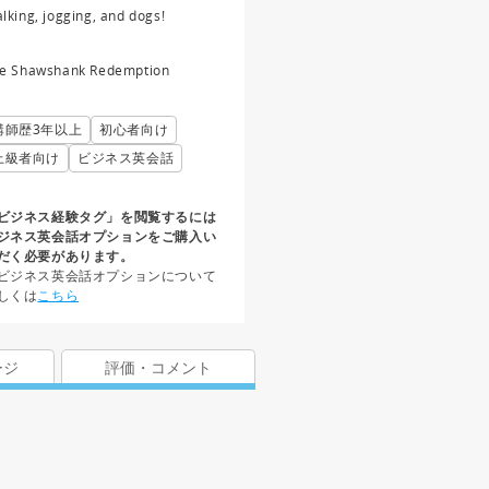
lking, jogging, and dogs!
e Shawshank Redemption
講師歴3年以上
初心者向け
上級者向け
ビジネス英会話
ビジネス経験タグ」を閲覧するには
ジネス英会話オプションをご購入い
だく必要があります。
ビジネス英会話オプションについて
しくは
こちら
ージ
評価・コメント