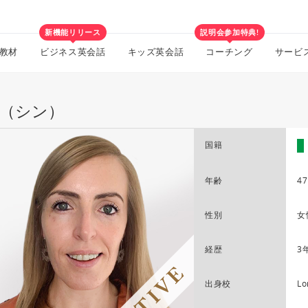
新機能リリース
説明会参加特典!
教材
ビジネス英会話
キッズ英会話
コーチング
サービ
in（シン）
国籍
年齢
47
性別
女
経歴
3
出身校
Lo