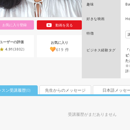
趣味
Ba
好きな映画
Ho
お気に入り登録
動画を見る
特徴
ユーザーの評価
お気に入り
619
件
4.91
(3802)
ビジネス経験タグ
「
ビ
た
※
詳
ッスン受講履歴(
0
)
先生からのメッセージ
日本語メッセ
受講履歴がまだありません