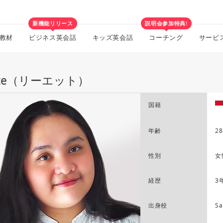
新機能リリース
説明会参加特典!
教材
ビジネス英会話
キッズ英会話
コーチング
サービ
ette（リーエット）
国籍
年齢
28
性別
女
経歴
3
出身校
Sa