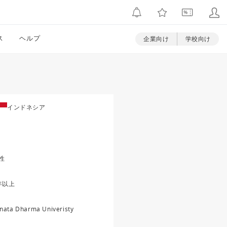
ス
ヘルプ
企業向け
学校向け
インドネシア
性
年以上
nata Dharma Univeristy