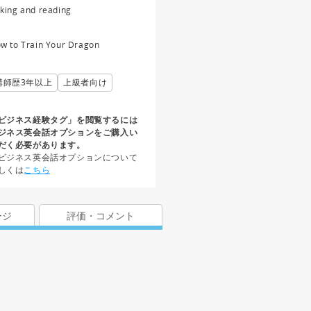
king and reading
w to Train Your Dragon
講師歴3年以上
上級者向け
ビジネス経験タグ」を閲覧するには
ジネス英会話オプションをご購入い
だく必要があります。
ビジネス英会話オプションについて
しくは
こちら
ージ
評価・コメント