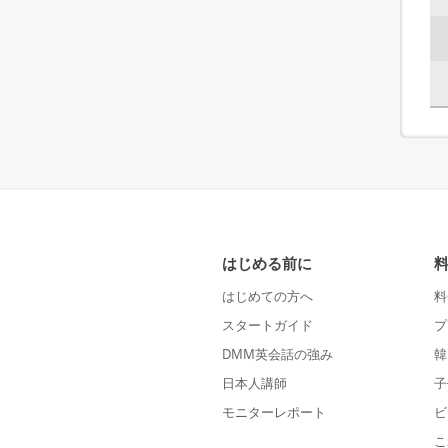
はじめる前に
はじめての方へ
料
スタートガイド
プ
DMM英会話の強み
韓
日本人講師
子
モニターレポート
ビ
こ