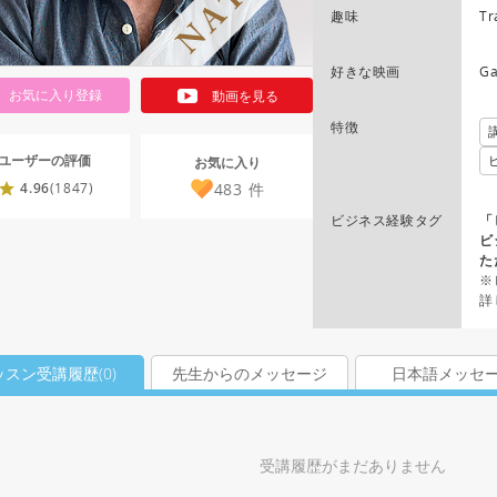
趣味
Tr
好きな映画
Ga
お気に入り登録
動画を見る
特徴
ユーザーの評価
お気に入り
483
件
4.96
(1847)
ビジネス経験タグ
「
ビ
た
※
詳
ッスン受講履歴(
0
)
先生からのメッセージ
日本語メッセ
受講履歴がまだありません