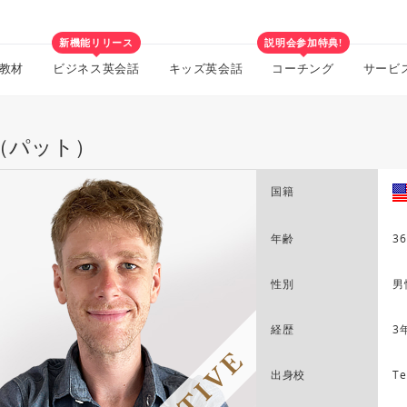
新機能リリース
説明会参加特典!
教材
ビジネス英会話
キッズ英会話
コーチング
サービ
t（パット）
国籍
年齢
36
性別
男
経歴
3
出身校
Te