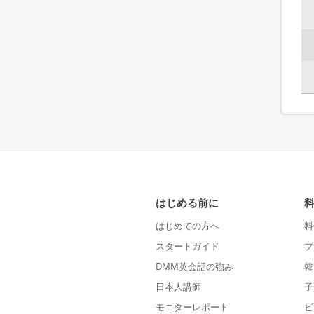
はじめる前に
はじめての方へ
料
スタートガイド
プ
DMM英会話の強み
韓
日本人講師
子
モニターレポート
ビ