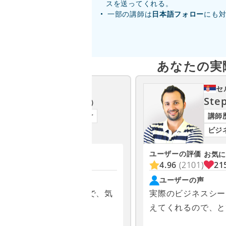
スを送ってくれる。
一部の講師は
日本語フォロー
にも
あなたの実
フィリピン
セ
Angela A
Ste
（アンジェラ）
講師歴3年以上
上級者向け
講師
ビジネス英会話
ビジ
ユーザーの評価
お気に入り
お気に
1652
4.96
(2101)
21
ユーザーの声
かに対応してくださるので、気
実際のビジネスシー
スンを受けられます。
えてくれるので、と