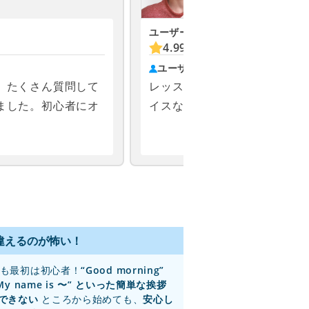
ユーザーの評価
お気に入り
4.99
(2567)
831
ユーザーの声
、たくさん質問して
レッスンの進め方やチャット
ました。初心者にオ
イスなど、とても丁寧で優し
！
違えるのが怖い！
も最初は初心者！
“Good morning”
My name is 〜” といった簡単な挨拶
できない
ところから始めても、
安心し