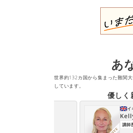
あ
世界約132カ国から集まった難関
しています。
優しく
カナダ
イ
Sheldon
Kell
（シェルドン）
講師歴3年以上
講師