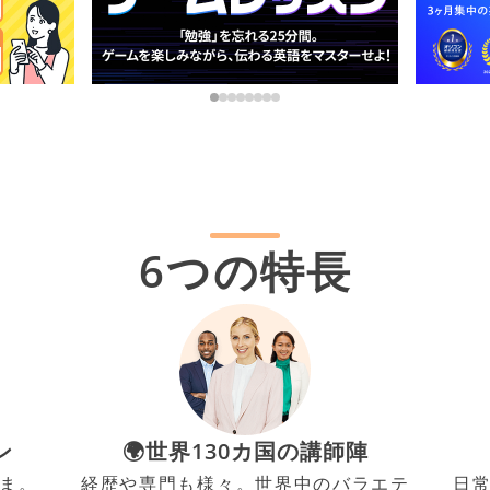
6つの特長
ン
🌍世界130カ国の講師陣
ま。
経歴や専門も様々。世界中のバラエテ
日