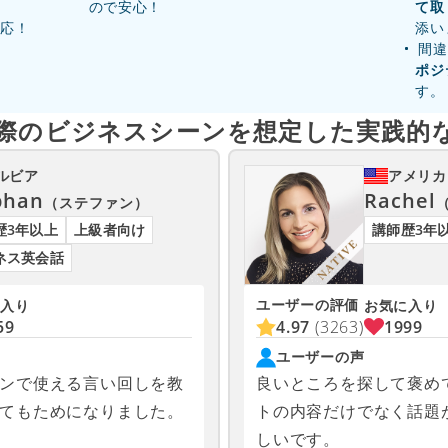
ので安心！
て取
対応！
添い
間違
ポジ
す。
際のビジネスシーンを
想定した実践的
ルビア
アメリカ
phan
Rachel
（ステファン）
歴3年以上
上級者向け
講師歴3年
ネス英会話
ユーザーの評価
入り
お気に入り
59
4.97
(3263)
1999
ユーザーの声
ンで使える言い回しを教
良いところを探して褒め
てもためになりました。
トの内容だけでなく話題
しいです。