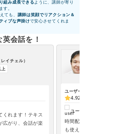
り組み成長できる
ように、講師が寄り
ます。
えても、
講師は笑顔でリアクション＆
ティブな声掛け
で安心させてくれま
な英会話を！
フィリピン
Caloy A
（レイチェル）
（カロ
以上
講師歴3年以上
ユーザーの評価
お気に入り
4.92
(16671)
1701
ユーザーの声
てくれます！テキス
時間配分が丁寧で、教科書だ
が広がり、会話が楽
も使える雑談まで25分にうま
いました。