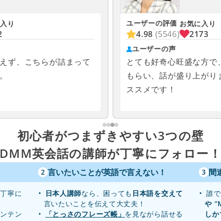
ユーザーの評価
入り
お気に入り
2
4.98
(5546)
2173
ユーザーの声
えず、こちらが詰まって
とても好奇心旺盛な方で
。
もらい、話が盛り上がり
ススメです！
初心者がつまずきやすい3つの壁
DMM英会話の講師が丁寧にフォロー
言いたいことが英語で言えない！
間
2
3
り丁寧に
日本人講師
なら、困っても
日本語を交えて
誰で
言いたいことを伝えて大丈夫！
や “
センテン
「とっさのフレーズ帳」
を見ながら話せる
しか