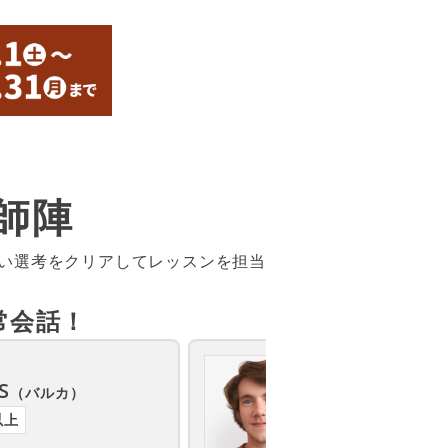
師陣
しい選考をクリアしてレッスンを担当
常会話！
カナダ
S
Ben
（バルカ）
（ベン）
以上
講師歴3年以上