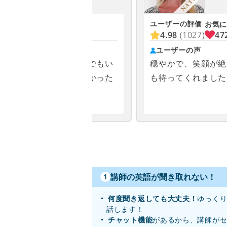
ユーザーの評価
お気に入り
お気に
900
4.98
(1027)
47
ユーザーの声
りやすかったこと、少しでもい
穏やかで、笑顔が絶
下さることがとても嬉しかった
も待ってくれました
講師の英語が聞き取れない！
1
何度聞き返しても大丈夫！
ゆっく
話します！
チャット機能
があるから、講師が