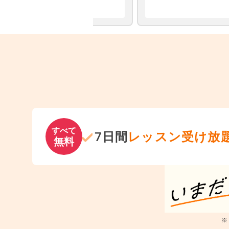
すべて
7日間
レッスン受け放
無料
※