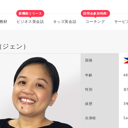
新機能リリース
説明会参加特典!
教材
ビジネス英会話
キッズ英会話
コーチング
サービ
n（ジェン）
国籍
年齢
48
性別
女
経歴
3
出身校
Sa