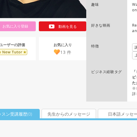
趣味
Wa
on
好きな映画
Re
お気に入り登録
動画を見る
an
お気に入り
ユーザーの評価
特徴
13
件
ビジネス経験タグ
「
ビ
た
※
詳
ッスン受講履歴(
0
)
先生からのメッセージ
日本語メッセ