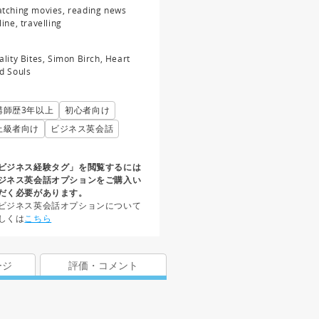
tching movies, reading news
line, travelling
ality Bites, Simon Birch, Heart
d Souls
講師歴3年以上
初心者向け
上級者向け
ビジネス英会話
ビジネス経験タグ」を閲覧するには
ジネス英会話オプションをご購入い
だく必要があります。
ビジネス英会話オプションについて
しくは
こちら
ージ
評価・コメント