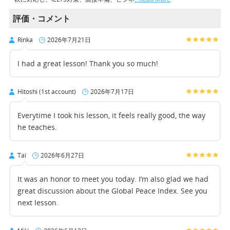
評価・コメント
Rinka
2026年7月21日
I had a great lesson! Thank you so much!
Hitoshi (1st account)
2026年7月17日
Everytime I took his lesson, it feels really good, the way
he teaches.
Tai
2026年6月27日
It was an honor to meet you today. I’m also glad we had
great discussion about the Global Peace Index. See you
next lesson.