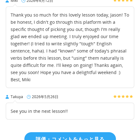
Miki
2026年6月12日
Thank you so much for this lovely lesson today, Jason! To
be honest, I didn't go through this platform with a
specific thought of picking you out, though I'm really
glad we ended up meeting. I truly enjoyed our time
together! (I tried to write slightly "tough" English
sentence, haha). I had "known" some of today's phrasal
verbs before this lesson, but "using" them naturally is
quite difficult for me. I'll keep on going! Thanks again,
see you soon! Hope you have a delightful weekend :)
Best, Miki
Takuya
2026年5月26日
See you in the next lesson!!
評価・コメントをもっと見る