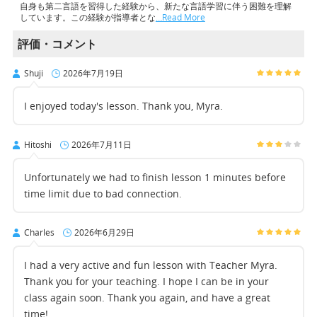
自身も第二言語を習得した経験から、新たな言語学習に伴う困難を理解
しています。この経験が指導者とな
…Read More
評価・コメント
Shuji
2026年7月19日
I enjoyed today's lesson. Thank you, Myra.
Hitoshi
2026年7月11日
Unfortunately we had to finish lesson 1 minutes before
time limit due to bad connection.
Charles
2026年6月29日
I had a very active and fun lesson with Teacher Myra.
Thank you for your teaching. I hope I can be in your
class again soon. Thank you again, and have a great
time!