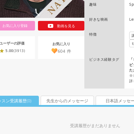
趣味
Sp
好きな映画
Le
お気に入り登録
動画を見る
特徴
ユーザーの評価
お気に入り
604
件
5.00
(3913)
ビジネス経験タグ
「
ビ
た
※
詳
ッスン受講履歴(
0
)
先生からのメッセージ
日本語メッセ
受講履歴がまだありません