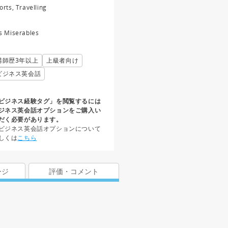
orts, Travelling
s Miserables
講師歴3年以上
上級者向け
ビジネス英会話
ビジネス経験タグ」を閲覧するには
ジネス英会話オプションをご購入い
だく必要があります。
ビジネス英会話オプションについて
しくは
こちら
ージ
評価・コメント