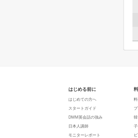
はじめる前に
はじめての方へ
料
スタートガイド
プ
DMM英会話の強み
韓
日本人講師
子
モニターレポート
ビ