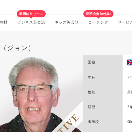
新機能リリース
説明会参加特典!
教材
ビジネス英会話
キッズ英会話
コーチング
サービ
hn（ジョン）
国籍
年齢
74
性別
男
経歴
3
出身校
Gl