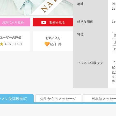
趣味
Pl
La
好きな映画
Le
お気に入り登録
動画を見る
特徴
ユーザーの評価
お気に入り
651
件
4.97
(3169)
ビジネス経験タグ
「
ビ
た
※
詳
ッスン受講履歴(
0
)
先生からのメッセージ
日本語メッセ