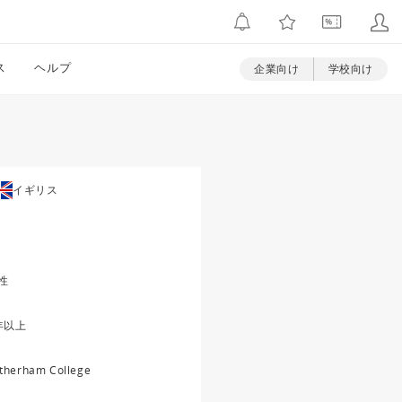
ス
ヘルプ
企業向け
学校向け
イギリス
性
年以上
therham College