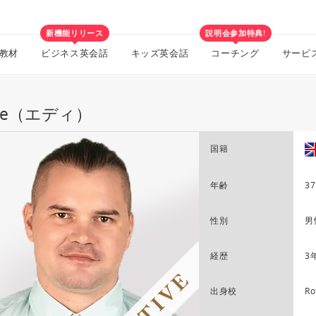
新機能リリース
説明会参加特典!
教材
ビジネス英会話
キッズ英会話
コーチング
サービ
die（エディ）
国籍
年齢
37
性別
男
経歴
3
出身校
Ro