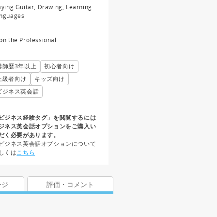
aying Guitar, Drawing, Learning
nguages
on the Professional
講師歴3年以上
初心者向け
上級者向け
キッズ向け
ビジネス英会話
ビジネス経験タグ」を閲覧するには
ジネス英会話オプションをご購入い
だく必要があります。
ビジネス英会話オプションについて
しくは
こちら
ージ
評価・コメント