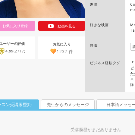
趣味
Co
mo
好きな映画
Me
お気に入り登録
動画を見る
Ta
ユーザーの評価
お気に入り
特徴
1232
件
4.99
(2717)
ビジネス経験タグ
「
ビ
た
※
詳
ッスン受講履歴(
0
)
先生からのメッセージ
日本語メッセ
受講履歴がまだありません