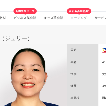
新機能リリース
説明会参加特典!
教材
ビジネス英会話
キッズ英会話
コーチング
サービ
lie（ジュリー）
国籍
年齢
41
性別
女
経歴
3
出身校
Ri