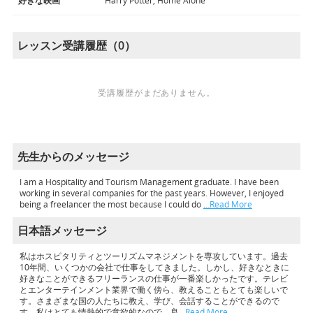
好きな映画
Harry Potter, Home Alone
レッスン受講履歴（0）
受講履歴がまだありません。
先生からのメッセージ
I am a Hospitality and Tourism Management graduate. I have been
working in several companies for the past years. However, I enjoyed
being a freelancer the most because I could do
…Read More
日本語メッセージ
私はホスピタリティとツーリズムマネジメントを専攻しています。過去
10年間、いくつかの会社で仕事をしてきました。しかし、好きなときに
好きなことができるフリーランスの仕事が一番楽しかったです。テレビ
とエンターテインメント業界で働く傍ら、教えることもとても楽しいで
す。さまざまな国の人たちに教え、学び、会話することができるので
す。私はとても情熱的で意欲的なので、良
…Read More