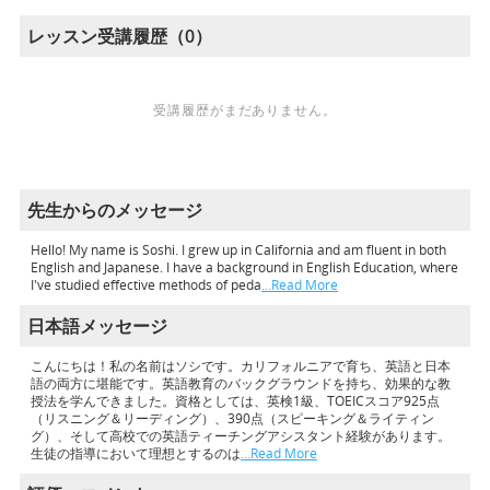
レッスン受講履歴（0）
受講履歴がまだありません。
先生からのメッセージ
Hello! My name is Soshi. I grew up in California and am fluent in both
English and Japanese. I have a background in English Education, where
I've studied effective methods of peda
…Read More
日本語メッセージ
こんにちは！私の名前はソシです。カリフォルニアで育ち、英語と日本
語の両方に堪能です。英語教育のバックグラウンドを持ち、効果的な教
授法を学んできました。資格としては、英検1級、TOEICスコア925点
（リスニング＆リーディング）、390点（スピーキング＆ライティン
グ）、そして高校での英語ティーチングアシスタント経験があります。
生徒の指導において理想とするのは
…Read More