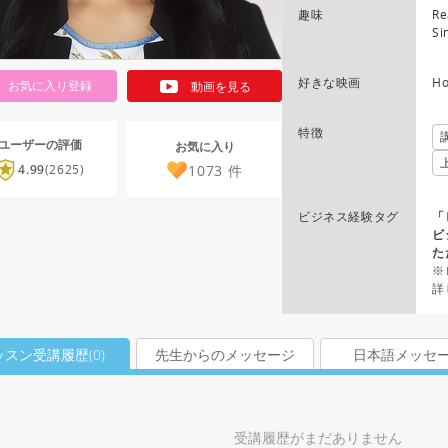
趣味
Re
Si
好きな映画
Ho
お気に入り登録
動画を見る
特徴
ユーザーの評価
お気に入り
1073
件
4.99
(2625)
ビジネス経験タグ
「
ビ
た
※
詳
ッスン受講履歴(
0
)
先生からのメッセージ
日本語メッセ
受講履歴がまだありません