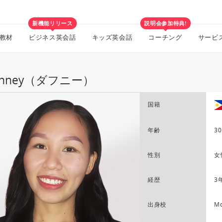
新機能リリース
説明会参加特典!
教材
ビジネス英会話
キッズ英会話
コーチング
サービ
phney（ダフニー）
国籍
年齢
30
性別
女
経歴
3
出身校
Mo