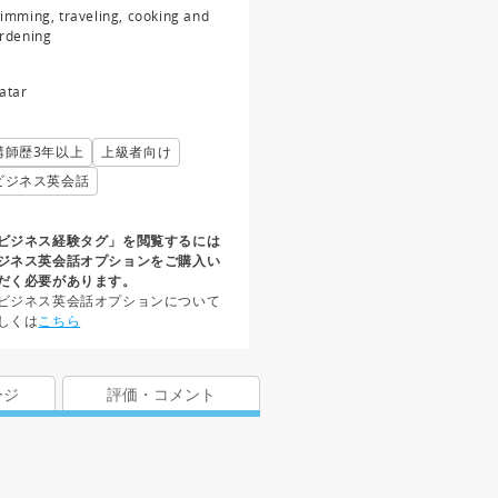
imming, traveling, cooking and
rdening
atar
講師歴3年以上
上級者向け
ビジネス英会話
ビジネス経験タグ」を閲覧するには
ジネス英会話オプションをご購入い
だく必要があります。
ビジネス英会話オプションについて
しくは
こちら
ージ
評価・コメント