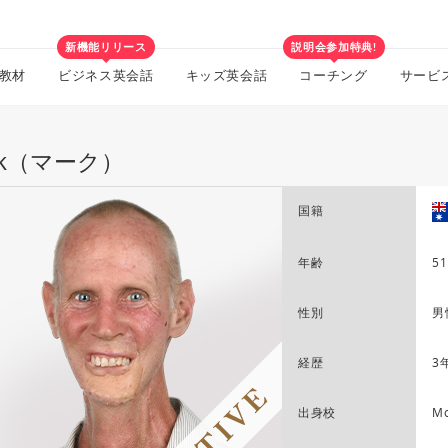
新機能リリース
説明会参加特典!
教材
ビジネス英会話
キッズ英会話
コーチング
サービ
rk（マーク）
国籍
年齢
51
性別
男
経歴
3
出身校
Mo