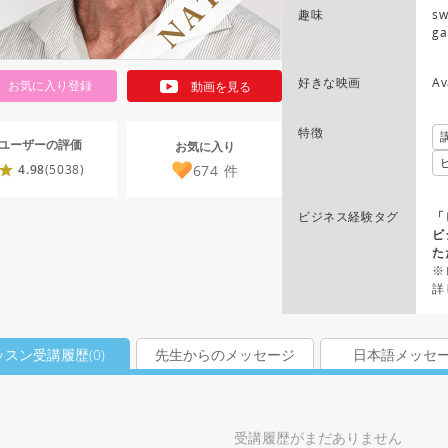
趣味
sw
ga
好きな映画
Av
お気に入り登録
動画を見る
特徴
ユーザーの評価
お気に入り
674
件
4.98
(5038)
ビジネス経験タグ
「
ビ
た
※
詳
ッスン受講履歴(
0
)
先生からのメッセージ
日本語メッセ
受講履歴がまだありません