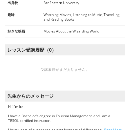
出身校
Far Eastern University
趣味
Watching Movies, Listening to Music, Travelling,
and Reading Books
好きな映画
Movies About the Wizarding World
レッスン受講履歴（0）
受講履歴がまだありません。
先生からのメッセージ
Hi! I'm Ira.
I have a Bachelor's degree in Tourism Management, and I am a
TESOL-certified instructor.
I have years of experience helping learners of different ag
…Read More