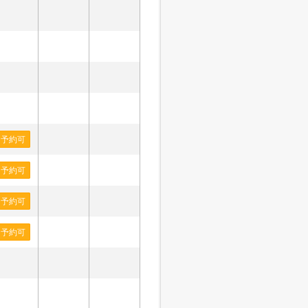
予約可
予約可
予約可
予約可