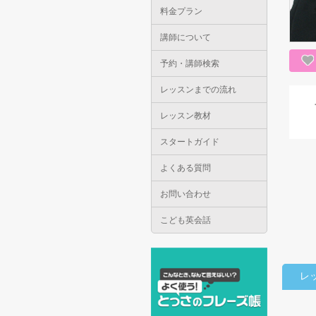
料金プラン
講師について
予約・講師検索
レッスンまでの流れ
レッスン教材
スタートガイド
よくある質問
お問い合わせ
こども英会話
レ