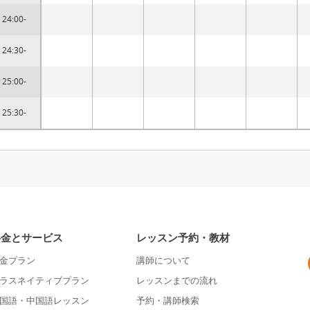
24:00-
24:30-
25:00-
25:30-
料金とサービス
レッスン予約・教材
金プラン
講師について
ラスネイティブプラン
レッスンまでの流れ
国語・中国語レッスン
予約・講師検索