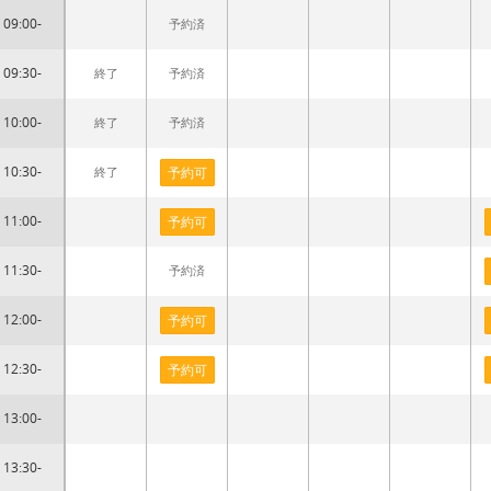
09:00-
予約済
09:30-
終了
予約済
10:00-
終了
予約済
10:30-
終了
予約可
11:00-
予約可
11:30-
予約済
12:00-
予約可
12:30-
予約可
13:00-
13:30-