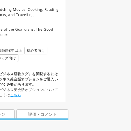
tching Movies, Cooking, Reading
oks, and Travelling
se of the Guardians, The Good
ctors
講師歴3年以上
初心者向け
キッズ向け
ビジネス経験タグ」を閲覧するには
ジネス英会話オプションをご購入い
だく必要があります。
ビジネス英会話オプションについて
しくは
こちら
ージ
評価・コメント