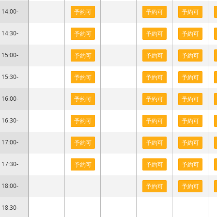
14:00-
予約可
予約可
予約可
14:30-
予約可
予約可
予約可
15:00-
予約可
予約可
予約可
15:30-
予約可
予約可
予約可
16:00-
予約可
予約可
予約可
16:30-
予約可
予約可
予約可
17:00-
予約可
予約可
予約可
17:30-
予約可
予約可
予約可
18:00-
予約可
予約可
18:30-