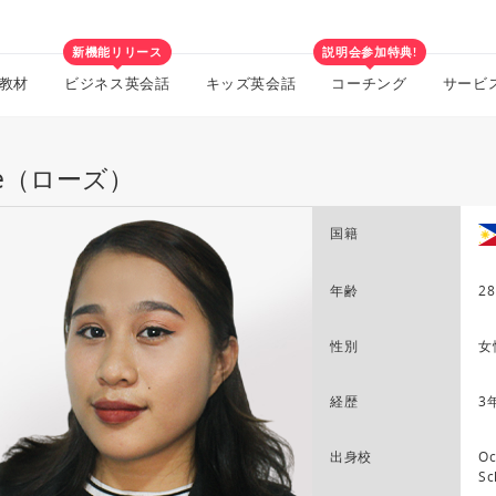
新機能リリース
説明会参加特典!
教材
ビジネス英会話
キッズ英会話
コーチング
サービ
se（ローズ）
国籍
年齢
28
性別
女
経歴
3
出身校
Oc
Sc