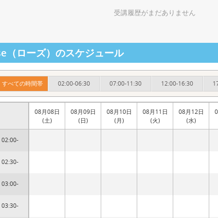
受講履歴がまだありません
ose（ローズ）のスケジュール
すべての時間帯
02:00-06:30
07:00-11:30
12:00-16:30
1
08月08日
08月09日
08月10日
08月11日
08月12日
(土)
(日)
(月)
(火)
(水)
02:00-
02:30-
03:00-
03:30-