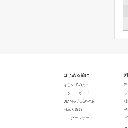
はじめる前に
はじめての方へ
料
スタートガイド
プ
DMM英会話の強み
韓
日本人講師
子
モニターレポート
ビ
こ