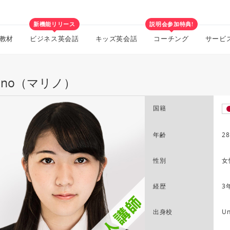
新機能リリース
説明会参加特典!
教材
ビジネス英会話
キッズ英会話
コーチング
サービ
rino（マリノ）
国籍
年齢
28
性別
女
経歴
3
出身校
Un