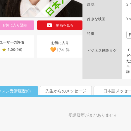
趣味
Si
好きな映画
Yo
お気に入り登録
動画を見る
特徴
ユーザーの評価
お気に入り
174
件
5.00
(96)
ビジネス経験タグ
「
ビ
た
※
詳
ッスン受講履歴(
0
)
先生からのメッセージ
日本語メッセ
受講履歴がまだありません