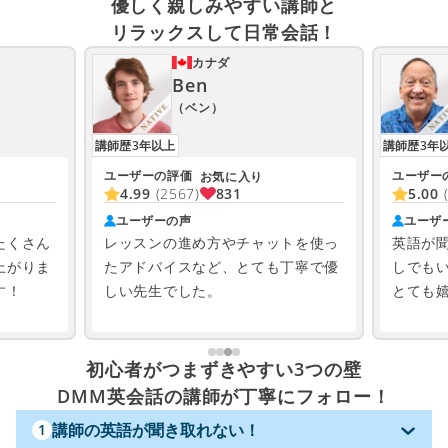
優しく親しみやすい講師と
リラックスして日常会話！
カナダ
Ben
（ベン）
講師歴3年以上
講師歴3年
ユーザーの評価
ユーザー
お気に入り
831
4.99
(2567)
5.00
ユーザーの声
ユーザ
たくさん
レッスンの進め方やチャットを使っ
英語が
上がりま
たアドバイスなど、とても丁寧で優
しでも
す！
しい先生でした。
とても
初心者がつまずきやすい3つの壁
DMM英会話の講師が丁寧にフォロー！
講師の英語が聞き取れない！
1