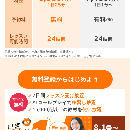
記載された情報は2025年4月時点の情報（自社調べ）
※ 毎回の予約毎に100コイン(≒200円)～500コイン(≒1,000円)が別途必要
無料登録からはじめよう
7日間
レッスン受け放題
すべて
AIロールプレイで
練習し放題
無料
15,000点以上の教材を
使い放題