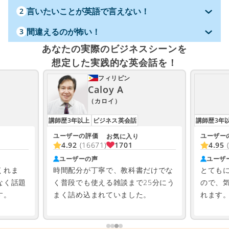
言いたいことが英語で言えない！
2
間違えるのが怖い！
3
あなたの実際のビジネスシーンを
想定した実践的な英会話を！
フィリピン
Caloy A
（カロイ）
講師歴3年以上
ビジネス英会話
講師歴3年
ユーザーの評価
ユーザー
お気に入り
1701
4.92
(16671)
4.95
ユーザーの声
ユーザ
くれま
時間配分が丁寧で、教科書だけでな
とても
なく話題
く普段でも使える雑談まで25分にう
ので、
す。
まく詰め込まれていました。
れます