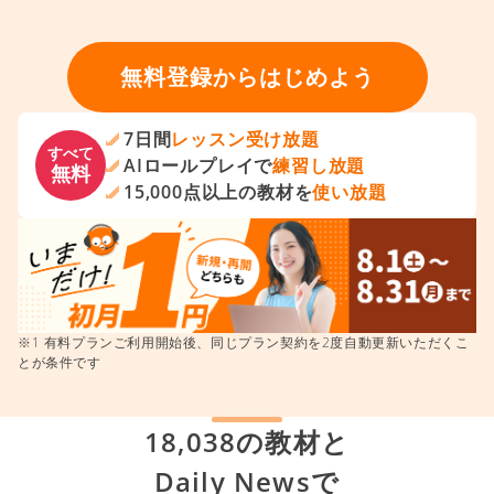
無料登録からはじめよう
7日間
レッスン受け放題
すべて
AIロールプレイで
練習し放題
無料
15,000点以上の教材を
使い放題
※1 有料プランご利用開始後、同じプラン契約を2度自動更新いただくこ
とが条件です
18,038の教材と
Daily Newsで