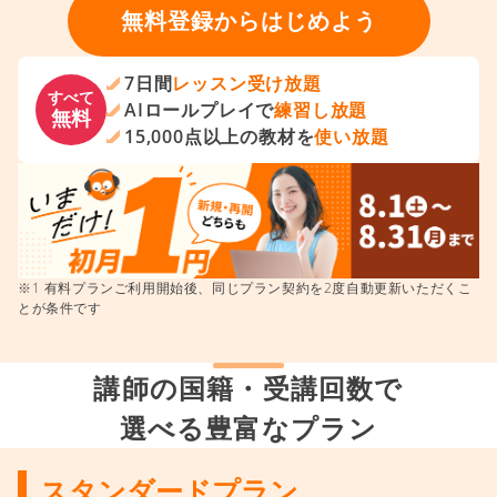
無料登録からはじめよう
7日間
レッスン受け放題
すべて
AIロールプレイで
練習し放題
無料
15,000点以上の教材を
使い放題
※1 有料プランご利用開始後、同じプラン契約を2度自動更新いただくこ
とが条件です
講師の国籍・受講回数で
選べる豊富なプラン
スタンダードプラン