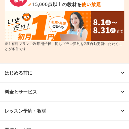
無料登録からはじめよう
7日間
レッスン受け放題
すべて
AIロールプレイで
練習し放題
無料
15,000点以上の教材を
使い放題
※1 有料プランご利用開始後、同じプラン契約を2度自動更新いただくこ
とが条件です
はじめる前に
料金とサービス