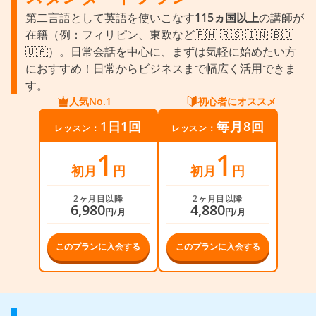
第二言語として英語を使いこなす
115ヵ国以上
の講師が
在籍（例：フィリピン、東欧など🇵🇭 🇷🇸 🇮🇳 🇧🇩
🇺🇦）。日常会話を中心に、まずは気軽に始めたい方
におすすめ！日常からビジネスまで幅広く活用できま
す。
人気No.1
初心者にオススメ
1日1回
毎月8回
レッスン：
レッスン：
1
1
初月
円
初月
円
2ヶ月目以降
2ヶ月目以降
6,980
4,880
円/月
円/月
このプランに入会する
このプランに入会する