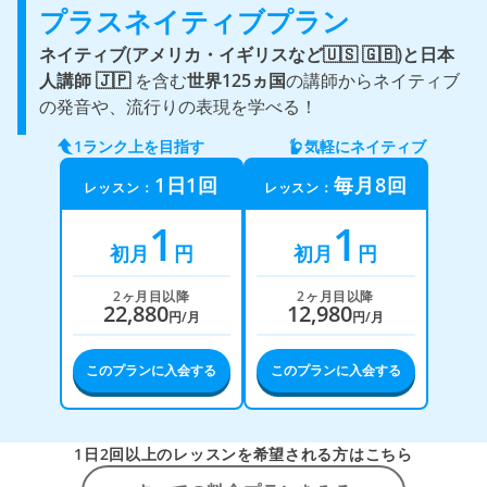
プラスネイティブプラン
ネイティブ(アメリカ・イギリスなど🇺🇸 🇬🇧)と
日本
人講師 🇯🇵
を含む
世界125ヵ国
の講師からネイティブ
の発音や、流行りの表現を学べる！
1ランク上を目指す
気軽にネイティブ
1日1回
毎月8回
レッスン：
レッスン：
1
1
初月
円
初月
円
2ヶ月目以降
2ヶ月目以降
22,880
12,980
円/月
円/月
このプランに入会する
このプランに入会する
1日2回以上のレッスンを希望される方はこちら