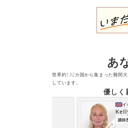
あ
世界約132カ国から集まった難関
しています。
優しく
カナダ
イ
Sheldon
Kell
（シェルドン）
講師歴3年以上
講師