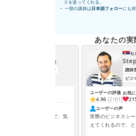
スを送ってくれる。
一部の講師は
日本語フォロー
にも
あなたの実
フィリピン
セ
Angela A
Ste
（アンジェラ）
講師歴3年以上
上級者向け
講師
ビジネス英会話
ビジ
ユーザーの評価
お気に入り
お気に
1652
4.96
(2101)
21
ユーザーの声
かに対応してくださるので、気
実際のビジネスシー
スンを受けられます。
えてくれるので、と