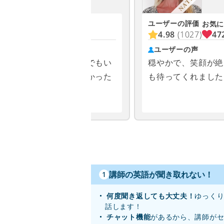
ユーザーの評価
お気に入り
お気に
900
4.98
(1027)
47
ユーザーの声
りやすかったこと、少しでもい
穏やかで、笑顔が絶
下さることがとても嬉しかった
も待ってくれました
講師の英語が聞き取れない！
1
何度聞き返しても大丈夫！
ゆっく
話します！
チャット機能
があるから、講師が