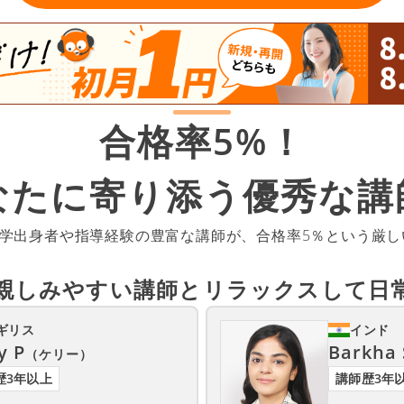
合格率5%！
なたに寄り添う
優秀な講
大学出身者や指導経験の豊富な講師が、合格率5％という厳
親しみやすい講師と
リラックスして日
ギリス
インド
y P
Barkha 
（ケリー）
歴3年以上
講師歴3年