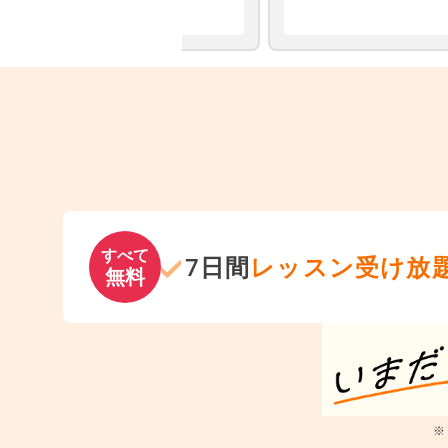
すべて
7日間
レッスン受け放
無料
※