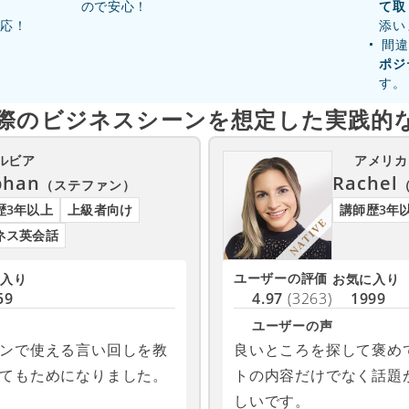
ので安心！
て取
対応！
添い
間違
ポジ
す。
際のビジネスシーンを
想定した実践的
ルビア
アメリカ
phan
Rachel
（ステファン）
歴3年以上
上級者向け
講師歴3年
ネス英会話
ユーザーの評価
入り
お気に入り
59
4.97
(3263)
1999
ユーザーの声
ンで使える言い回しを教
良いところを探して褒め
てもためになりました。
トの内容だけでなく話題
しいです。