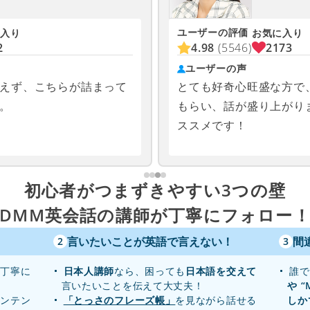
ユーザーの評価
入り
お気に入り
2
4.98
(5546)
2173
ユーザーの声
えず、こちらが詰まって
とても好奇心旺盛な方で
。
もらい、話が盛り上がり
ススメです！
初心者がつまずきやすい3つの壁
DMM英会話の講師が丁寧にフォロー
言いたいことが英語で言えない！
間
2
3
り丁寧に
日本人講師
なら、困っても
日本語を交えて
誰で
言いたいことを伝えて大丈夫！
や “
センテン
「とっさのフレーズ帳」
を見ながら話せる
しか