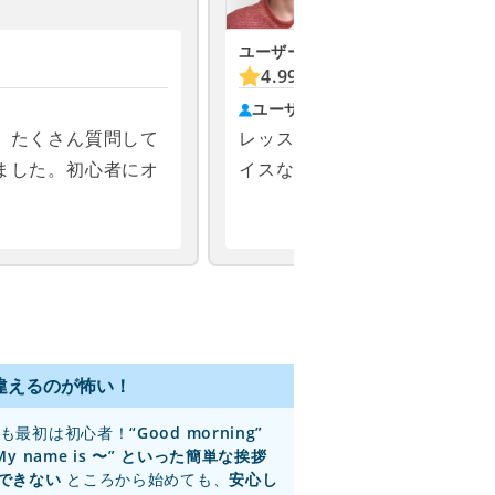
ユーザーの評価
お気に入り
4.99
(2567)
831
ユーザーの声
、たくさん質問して
レッスンの進め方やチャット
ました。初心者にオ
イスなど、とても丁寧で優し
！
違えるのが怖い！
も最初は初心者！
“Good morning”
My name is 〜” といった簡単な挨拶
できない
ところから始めても、
安心し