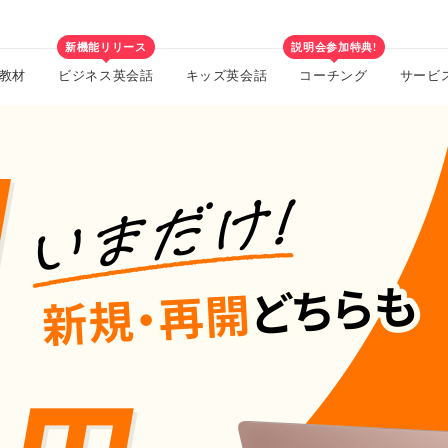
新機能リリース
説明会参加特典!
教材
ビジネス英会話
キッズ英会話
コーチング
サービ