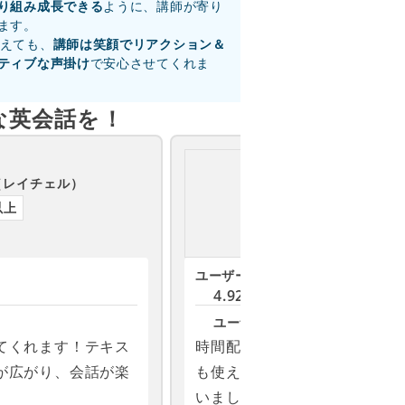
り組み成長できる
ように、講師が寄り
ます。
えても、
講師は笑顔でリアクション＆
ティブな声掛け
で安心させてくれま
な英会話を！
フィリピン
Caloy A
（レイチェル）
（カロ
以上
講師歴3年以上
ユーザーの評価
お気に入り
4.92
(16671)
1701
ユーザーの声
てくれます！テキス
時間配分が丁寧で、教科書だ
が広がり、会話が楽
も使える雑談まで25分にうま
いました。