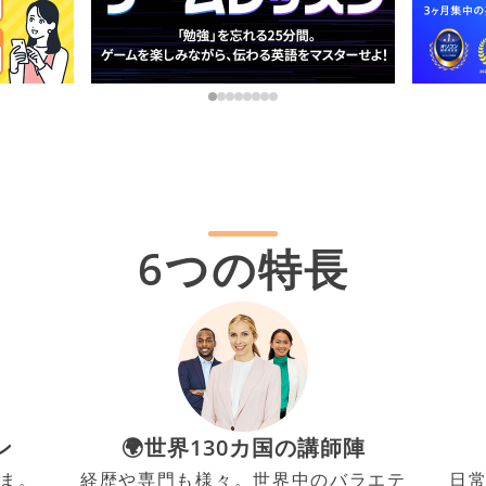
6つの特長
ン
🌍世界130カ国の講師陣
ま。
経歴や専門も様々。世界中のバラエテ
日