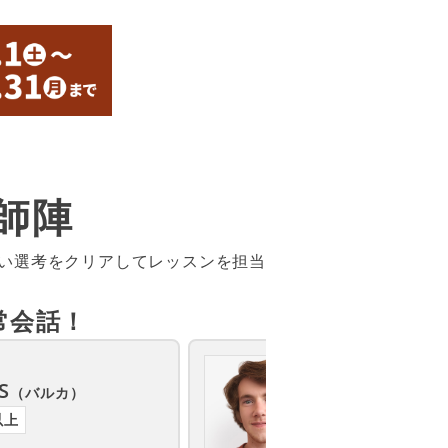
師陣
しい選考をクリアしてレッスンを担当
常会話！
カナダ
S
Ben
（バルカ）
（ベン）
以上
講師歴3年以上