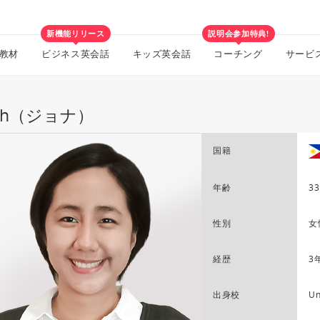
新機能リリース
説明会参加特典!
教材
ビジネス英会話
キッズ英会話
コーチング
サービ
nah（ジョナ）
国籍
年齢
33
性別
女
経歴
3
出身校
Un