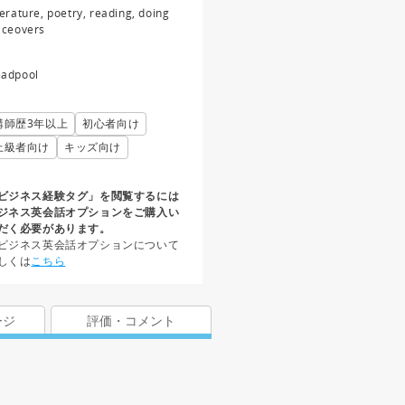
terature, poetry, reading, doing
iceovers
adpool
講師歴3年以上
初心者向け
上級者向け
キッズ向け
ビジネス経験タグ」を閲覧するには
ジネス英会話オプションをご購入い
だく必要があります。
ビジネス英会話オプションについて
しくは
こちら
ージ
評価・コメント