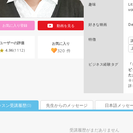
趣味
Li
vo
好きな映画
De
お気に入り登録
動画を見る
特徴
ユーザーの評価
お気に入り
320
件
4.96
(1112)
ビジネス経験タグ
「
ビ
た
※
詳
ッスン受講履歴(
0
)
先生からのメッセージ
日本語メッセ
受講履歴がまだありません