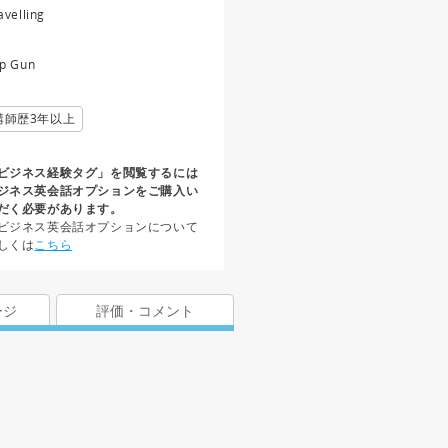
avelling
p Gun
講師歴3年以上
ビジネス経験タグ」を閲覧するには
ジネス英会話オプションをご購入い
だく必要があります。
ビジネス英会話オプションについて
しくは
こちら
ージ
評価・コメント