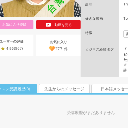
趣味
Tr
好きな映画
To
お気に入り登録
動画を見る
特徴
ユーザーの評価
お気に入り
277
件
4.95
(867)
ビジネス経験タグ
「
ビ
た
※
詳
ッスン受講履歴(
0
)
先生からのメッセージ
日本語メッセ
受講履歴がまだありません