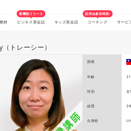
新機能リリース
説明会参加特典!
教材
ビジネス英会話
キッズ英会話
コーチング
サービ
acy（トレーシー）
国籍
年齢
31
性別
女
経歴
3
出身校
Un