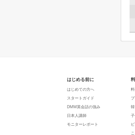
はじめる前に
はじめての方へ
料
スタートガイド
プ
DMM英会話の強み
韓
日本人講師
子
モニターレポート
ビ
こ