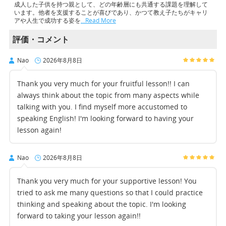
成人した子供を持つ親として、どの年齢層にも共通する課題を理解して
います。他者を支援することが喜びであり、かつて教え子たちがキャリ
アや人生で成功する姿を
…Read More
評価・コメント
Nao
2026年8月8日
Thank you very much for your fruitful lesson!! I can
always think about the topic from many aspects while
talking with you. I find myself more accustomed to
speaking English! I'm looking forward to having your
lesson again!
Nao
2026年8月8日
Thank you very much for your supportive lesson! You
tried to ask me many questions so that I could practice
thinking and speaking about the topic. I'm looking
forward to taking your lesson again!!