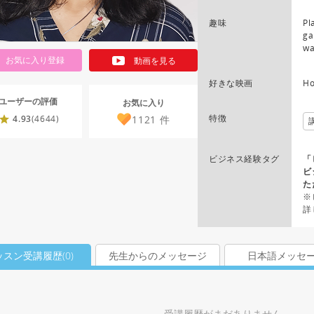
趣味
Pl
ga
wa
お気に入り登録
動画を見る
好きな映画
Ho
ユーザーの評価
お気に入り
特徴
1121
件
4.93
(4644)
ビジネス経験タグ
「
ビ
た
※
詳
ッスン受講履歴(
0
)
先生からのメッセージ
日本語メッセ
受講履歴がまだありません