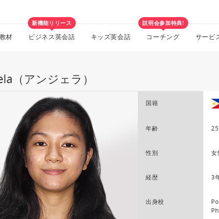
新機能リリース
説明会参加特典!
教材
ビジネス英会話
キッズ英会話
コーチング
サービ
gela（アンジェラ）
国籍
年齢
25
性別
女
経歴
3
出身校
Po
Ph