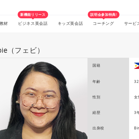
新機能リリース
説明会参加特典!
教材
ビジネス英会話
キッズ英会話
コーチング
サービ
bbie（フェビ）
国籍
年齢
32
性別
女
経歴
3
出身校
Bi