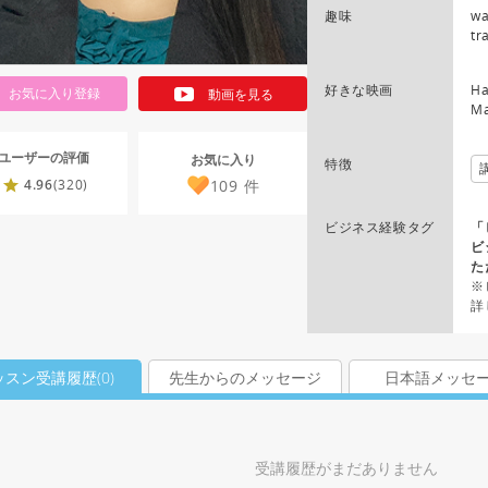
趣味
wa
tr
好きな映画
Ha
お気に入り登録
動画を見る
Ma
ユーザーの評価
お気に入り
特徴
109
件
4.96
(320)
ビジネス経験タグ
「
ビ
た
※
詳
ッスン受講履歴(
0
)
先生からのメッセージ
日本語メッセ
受講履歴がまだありません