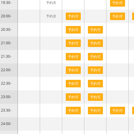
19:30-
予約済
予約可
20:00-
予約済
予約可
予約可
20:30-
予約可
予約可
21:00-
予約可
予約可
21:30-
予約可
予約可
22:00-
予約可
予約可
22:30-
予約可
予約可
23:00-
予約可
予約可
23:30-
予約可
予約可
予約可
24:00-