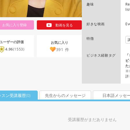
趣味
Re
li
好きな映画
Ev
お気に入り登録
動画を見る
特徴
ユーザーの評価
お気に入り
391
件
4.96
(1553)
ビジネス経験タグ
「
ビ
た
※
詳
ッスン受講履歴(
0
)
先生からのメッセージ
日本語メッセ
受講履歴がまだありません