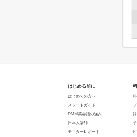
はじめる前に
はじめての方へ
料
スタートガイド
プ
DMM英会話の強み
韓
日本人講師
子
モニターレポート
ビ