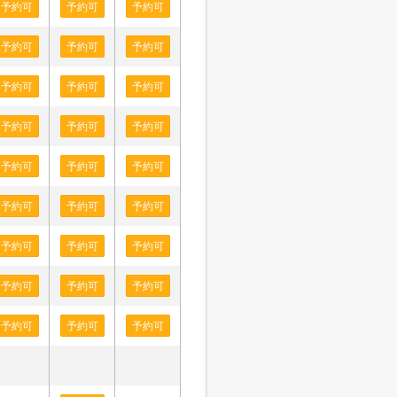
予約可
予約可
予約可
予約可
予約可
予約可
予約可
予約可
予約可
予約可
予約可
予約可
予約可
予約可
予約可
予約可
予約可
予約可
予約可
予約可
予約可
予約可
予約可
予約可
予約可
予約可
予約可