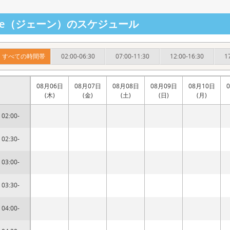
ane（ジェーン）のスケジュール
すべての時間帯
02:00-06:30
07:00-11:30
12:00-16:30
1
08月06日
08月07日
08月08日
08月09日
08月10日
(木)
(金)
(土)
(日)
(月)
02:00-
02:30-
03:00-
03:30-
04:00-