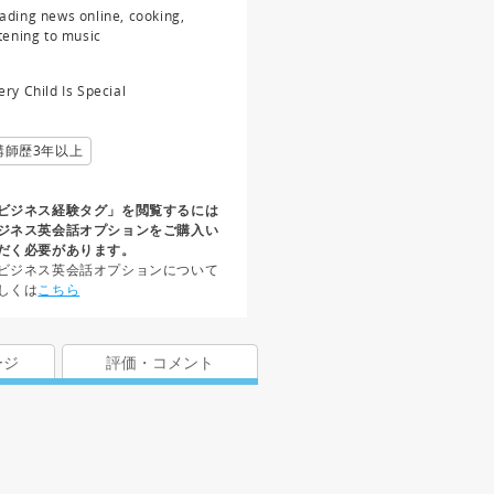
ading news online, cooking,
stening to music
ery Child Is Special
講師歴3年以上
ビジネス経験タグ」を閲覧するには
ジネス英会話オプションをご購入い
だく必要があります。
ビジネス英会話オプションについて
しくは
こちら
ージ
評価・コメント