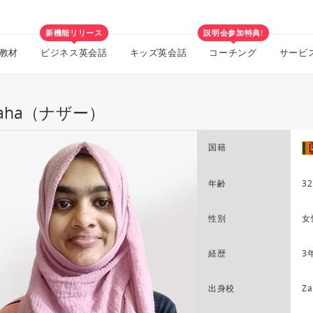
新機能リリース
説明会参加特典!
教材
ビジネス英会話
キッズ英会話
コーチング
サービ
zaha（ナザー）
国籍
年齢
32
性別
女
経歴
3
出身校
Za