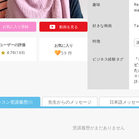
趣味
Re
wa
好きな映画
Ta
お気に入り登録
動画を見る
特徴
ユーザーの評価
お気に入り
59
件
4.70
(188)
ビジネス経験タグ
「
ビ
た
※
詳
ッスン受講履歴(
0
)
先生からのメッセージ
日本語メッセ
受講履歴がまだありません