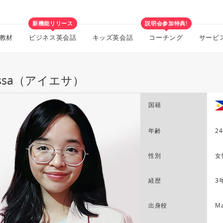
新機能リリース
説明会参加特典!
教材
ビジネス英会話
キッズ英会話
コーチング
サービ
essa（アイエサ）
国籍
年齢
24
性別
女
経歴
3
出身校
Ma