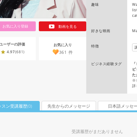
趣味
Wa
li
ca
お気に入り登録
動画を見る
好きな映画
Ma
ユーザーの評価
お気に入り
特徴
361
件
4.97
(681)
ビジネス経験タグ
「
ビ
た
※
詳
ッスン受講履歴(
0
)
先生からのメッセージ
日本語メッセ
受講履歴がまだありません