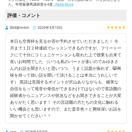
た。年間最優秀講師賞を4度
…Read More
評価・コメント
864@mrkm
2026年3月10日
本日も空席枠を見るや否や予約させていただきました！ 今
月まで１日２枠連続でレッスンできるのですが、フリートー
クにて十分にコミュニケーションも取れた上で授業も出来て
良いお時間でした （いつも私のパートが多いのでみゆきさ
んのお話を聞きたいと思いつつ、うまく話題が振れず…😹興
味を持って拙い話を聞いて頂けることは本当にうれしいで
す） 英語は意識するポイントが沢山ありながらも、確実な
自信をもって発音や発信ができるわけではないので英語圏の
経験者からニュアンスや状況などをお聞きできることが大変
ありがたく思います！ その言語圏の方たちの文化に触れる
いい機会とも思いますので、また是非色々と興味深いお話を
聞かせてください＾＾
orie
2026年3月9日