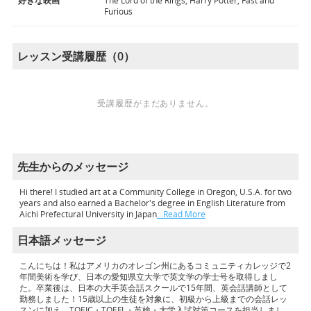
好きな映画
The Lord of the Rings, Harry Potter, Fast and
Furious
レッスン受講履歴（0）
受講履歴がまだありません。
先生からのメッセージ
Hi there! I studied art at a Community College in Oregon, U.S.A. for two
years and also earned a Bachelor's degree in English Literature from
Aichi Prefectural University in Japan
…Read More
日本語メッセージ
こんにちは！私はアメリカのオレゴン州にあるコミュニティカレッジで2
年間美術を学び、日本の愛知県立大学で英文学の学士号を取得しまし
た。卒業後は、日本の大手英会話スクールで15年間、英会話講師として
勤務しました！15歳以上の生徒を対象に、初級から上級までの会話レッ
スンに加え、TOEIC・TOEFL・英検・大学入試対策コースを担当しまし