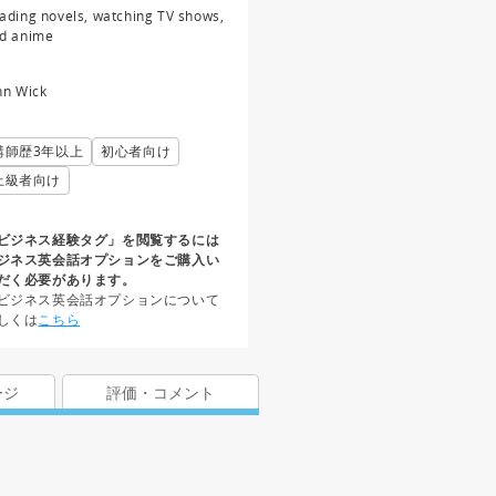
ading novels, watching TV shows,
d anime
hn Wick
講師歴3年以上
初心者向け
上級者向け
ビジネス経験タグ」を閲覧するには
ジネス英会話オプションをご購入い
だく必要があります。
ビジネス英会話オプションについて
しくは
こちら
ージ
評価・コメント