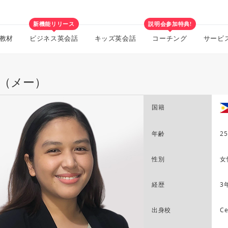
新機能リリース
説明会参加特典!
教材
ビジネス英会話
キッズ英会話
コーチング
サービ
y（メー）
国籍
年齢
25
性別
女
経歴
3
出身校
Ce