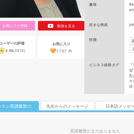
趣味
Re
an
好きな映画
Jo
お気に入り登録
動画を見る
特徴
ユーザーの評価
お気に入り
1797
件
4.98
(3970)
ビジネス経験タグ
「
ビ
た
※
詳
ッスン受講履歴(
0
)
先生からのメッセージ
日本語メッセ
受講履歴がまだありません