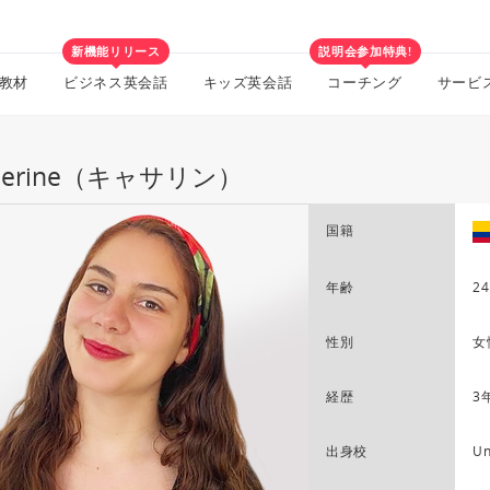
新機能リリース
説明会参加特典!
教材
ビジネス英会話
キッズ英会話
コーチング
サービ
therine（キャサリン）
国籍
年齢
24
性別
女
経歴
3
出身校
Un