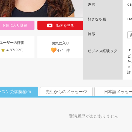
趣味
da
好きな映画
De
お気に入り登録
動画を見る
特徴
ユーザーの評価
お気に入り
471
件
4.87
(920)
ビジネス経験タグ
「
ビ
た
※
詳
ッスン受講履歴(
0
)
先生からのメッセージ
日本語メッセ
受講履歴がまだありません