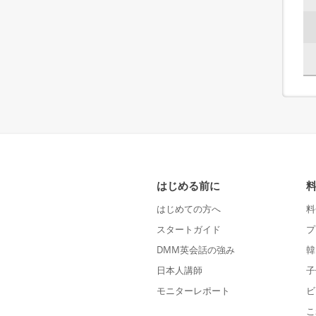
はじめる前に
はじめての方へ
料
スタートガイド
プ
DMM英会話の強み
韓
日本人講師
子
モニターレポート
ビ
こ