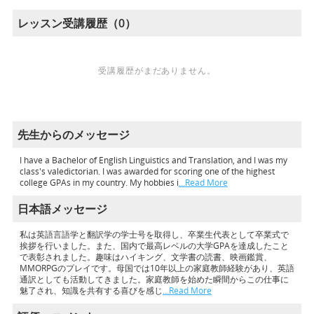
レッスン受講履歴（0）
受講履歴がまだありません。
先生からのメッセージ
I have a Bachelor of English Linguistics and Translation, and I was my
class's valedictorian. I was awarded for scoring one of the highest
college GPAs in my country. My hobbies i
…Read More
日本語メッセージ
私は英語言語学と翻訳学の学士号を取得し、卒業生代表として卒業式で
挨拶を行いました。また、国内で最高レベルの大学GPAを達成したこと
で表彰されました。趣味はハイキング、文学書の読書、映画鑑賞、
MMORPGのプレイです。母国では10年以上の家庭教師経験があり、英語
通訳としても活動してきました。家庭教師を始めた瞬間からこの仕事に
魅了され、知識を共有する喜びを感じ
…Read More